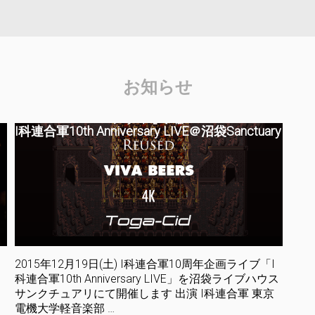
I科連合軍について
お知らせ
お知らせ
作品別楽曲
I科連合軍10th Anniversary LIVE＠沼袋Sanctuary
ライブ写真
リクエスト
2015年12月19日(土) I科連合軍10周年企画ライブ「I
科連合軍10th Anniversary LIVE」を沼袋ライブハウス
サンクチュアリにて開催します 出演 I科連合軍 東京
電機大学軽音楽部 …