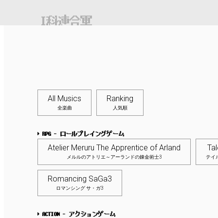
I科連合軍
All Musics
Ranking
全楽曲
人気順
RPG - ロールプレイングゲーム
Atelier Meruru The Apprentice of Arland
Tal
メルルのアトリエ～アーランドの錬金術士3
テイ
Romancing SaGa3
ロマンシング サ・ガ3
ACTION - アクションゲーム