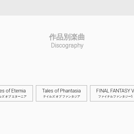
I科連合軍について
作品別楽曲
お知らせ
Discography
作品別楽曲
ライブ写真
リクエスト
es of Eternia
Tales of Phantasia
FINAL FANTASY 
ルズ オブ エターニア
テイルズ オブ ファンタジア
ファイナルファンタジー5