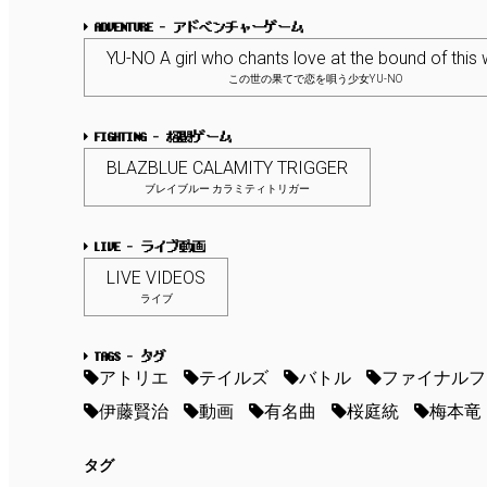
ADVENTURE - アドベンチャーゲーム
YU-NO A girl who chants love at the bound of this 
この世の果てで恋を唄う少女YU-NO
FIGHTING - 格闘ゲーム
BLAZBLUE CALAMITY TRIGGER
ブレイブルー カラミティトリガー
LIVE - ライブ動画
LIVE VIDEOS
ライブ
TAGS - タグ
アトリエ
テイルズ
バトル
ファイナルフ
伊藤賢治
動画
有名曲
桜庭統
梅本竜
タグ