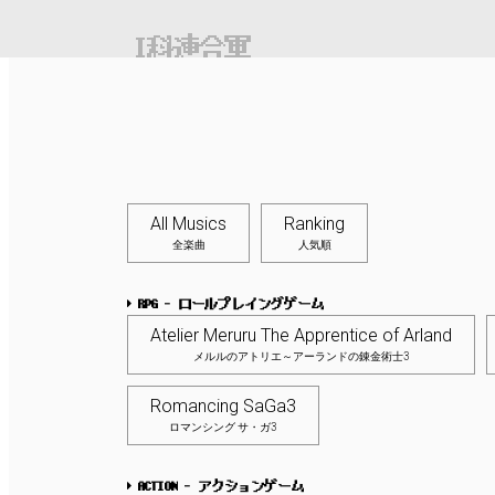
I科連合軍
All Musics
Ranking
全楽曲
人気順
RPG - ロールプレイングゲーム
Atelier Meruru The Apprentice of Arland
メルルのアトリエ～アーランドの錬金術士3
Romancing SaGa3
ロマンシング サ・ガ3
ACTION - アクションゲーム