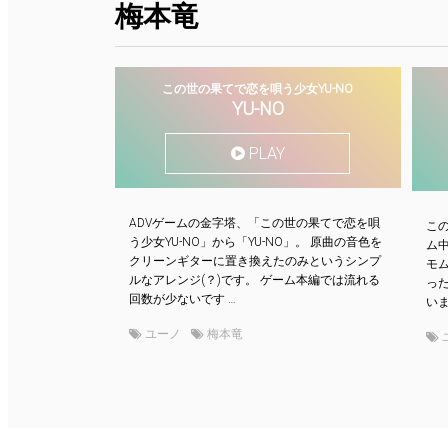
梅本竜
この世の果てで恋を唄う少女YU-NO
YU-NO
PLAY
ADVゲームの金字塔、「この世の果てで恋を唄
この
う少女YU-NO」から「YU-NO」。 原曲の音色を
ム
クリーンギターに置き換えたのみというシンプ
モ
ルなアレンジ(？)です。 ゲーム本編では流れる
っ
回数が少ないです …
いま
ユーノ
梅本竜